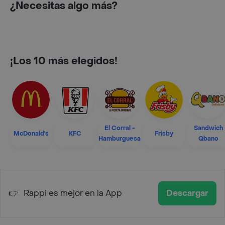
¿Necesitas algo más?
¡Los 10 más elegidos!
El Corral -
Sandwich
McDonald's
KFC
Frisby
Hamburguesa
Qbano
👉
Rappi es mejor en la App
Descargar