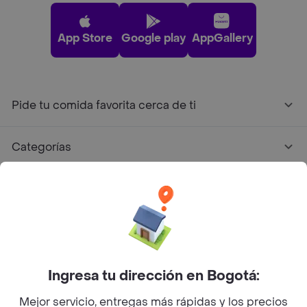
App Store
Google play
AppGallery
Pide tu comida favorita cerca de ti
Categorías
Únete a Rappi
Sobre Rappi
Facebook
Twitter
Instagram
Ingresa tu dirección en Bogotá:
Mejor servicio, entregas más rápidas y los precios
©
2026
Rappi Inc. All rights reserved.