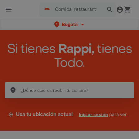
Bogotá
Si tienes
Rappi,
tienes
Todo.
Usa tu ubicación actual
Iniciar sesión
para ver tus direcciones