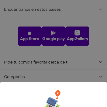
Encuéntranos en estos países
App Store
Google play
AppGallery
Pide tu comida favorita cerca de ti
Categorías
Únete a Rappi
Sobre Rappi