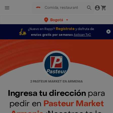
Bogotá
Regístrate
¿Nuevo en Rappi?
y disfruta de
envíos gratis por semanas
Aplican TyC
2 PASTEUR MARKET EN ARMENIA
Ingresa tu dirección
para
pedir en
Pasteur Market