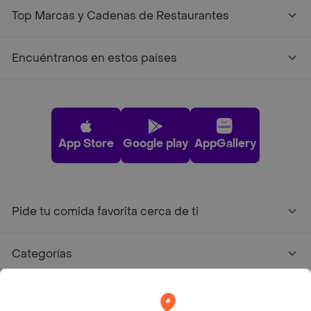
Top Marcas y Cadenas de Restaurantes
Encuéntranos en estos países
App Store
Google play
AppGallery
Pide tu comida favorita cerca de ti
Categorías
Únete a Rappi