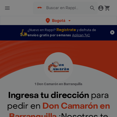
Bogotá
Regístrate
¿Nuevo en Rappi?
y disfruta de
envíos gratis por semanas
Aplican TyC
1 Don Camarón en Barranquilla
Ingresa tu dirección
para
pedir en
Don Camarón en
Barranquilla
¡Nosotros te