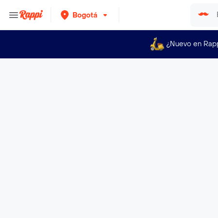
Bogotá
¿Nuevo en Rap