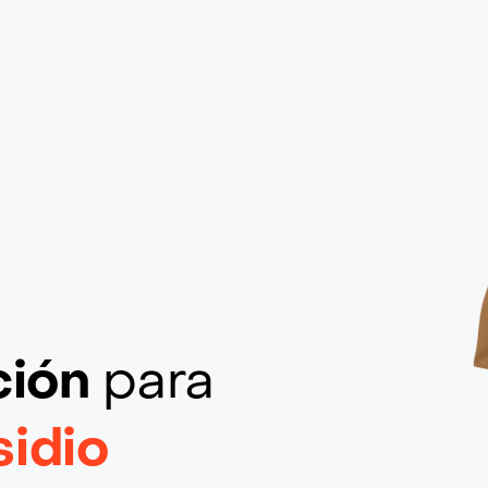
ción
para
idio