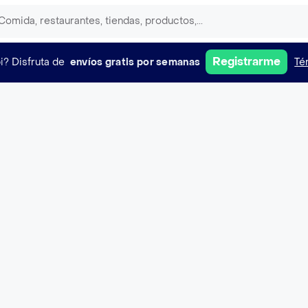
Registrarme
i?
Disfruta de
envíos gratis por semanas
Té