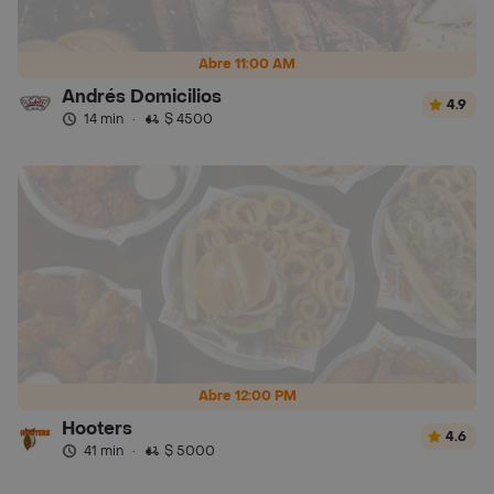
Abre 11:00 AM
Andrés Domicilios
4.9
14 min
·
$ 4500
Abre 12:00 PM
Hooters
4.6
41 min
·
$ 5000