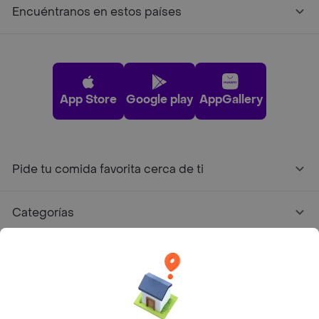
Encuéntranos en estos países
App Store
Google play
AppGallery
Pide tu comida favorita cerca de ti
Categorías
Únete a Rappi
Sobre Rappi