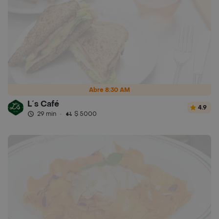
Abre 8:30 AM
L´s Café
4.9
29 min
·
$ 5000