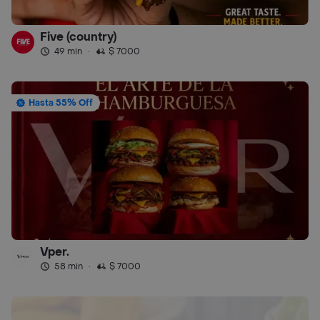
Five (country)
49 min
·
$ 7000
Hasta 55% Off
Vper.
58 min
·
$ 7000