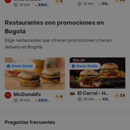
4
12 min
·
ENVÍO GRATIS
14 min
·
ENVÍO GRATIS
Restaurantes con promociones en
Bogotá
Elige restaurantes que ofrecen promociones y hacen
delivery en Bogotá
Envío Gratis
Envío Gratis
El Corral - Hamburguesa
McDonald's
3.8
4
24 min
·
ENVÍO GRATIS
19 min
·
ENVÍO GRATIS
Preguntas frecuentes