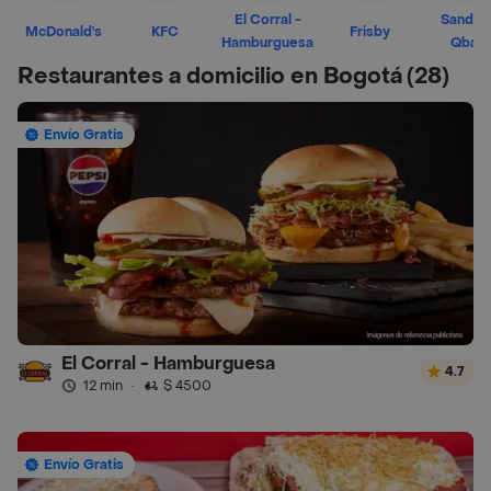
El Corral -
Sandwi
McDonald's
KFC
Frisby
Hamburguesa
Qban
Restaurantes a domicilio en Bogotá
(28)
Envío Gratis
El Corral - Hamburguesa
4.7
12 min
·
$ 4500
Envío Gratis