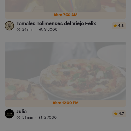
Abre 7:30 AM
Tamales Tolimenses del Viejo Felix
4.8
24 min
·
$ 8000
Abre 12:00 PM
Julia
4.7
51 min
·
$ 7000