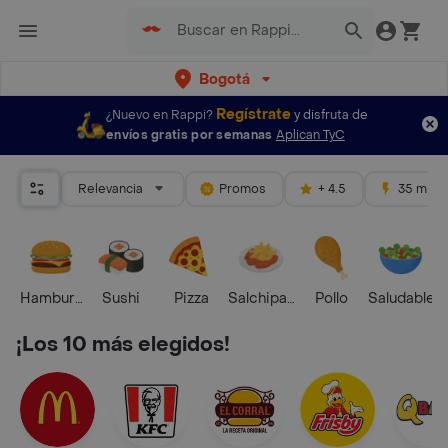
Bogotá
Regístrate
¿Nuevo en Rappi?
y disfruta de
envíos gratis por semanas
Aplican TyC
Relevancia
Promos
+ 4.5
35 mins
Hamburguesa
Sushi
Pizza
Salchipapas
Pollo
Saludable
¡Los 10 más elegidos!