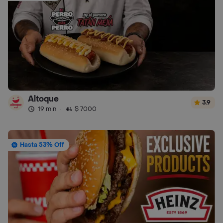
Altoque
3.9
19 min
·
$ 7000
Hasta 53% Off