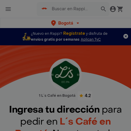
Bogotá
Regístrate
¿Nuevo en Rappi?
y disfruta de
envíos gratis por semanas
Aplican TyC
4.2
1 L´s Café en Bogotá
Ingresa tu dirección
para
pedir en
L´s Café en