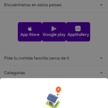
Encuéntranos en estos países
App Store
Google play
AppGallery
Pide tu comida favorita cerca de ti
Categorías
Únete a Rappi
Sobre Rappi