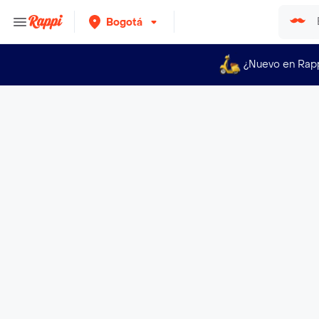
Bogotá
¿Nuevo en Rap