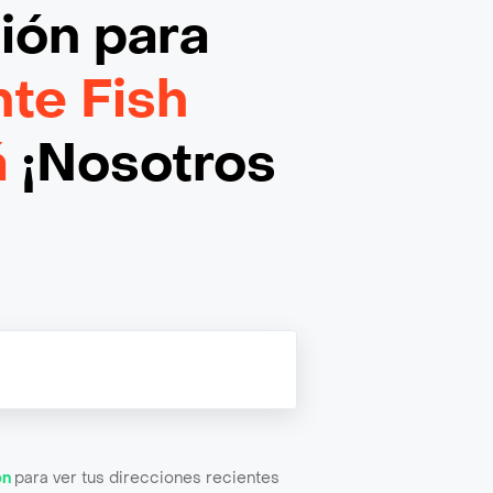
ción
para
te Fish
á
¡Nosotros
ón
para ver tus direcciones recientes