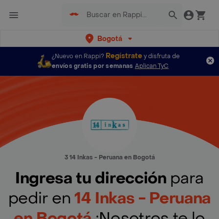
Bogotá
Regístrate
¿Nuevo en Rappi?
y disfruta de
envíos gratis por semanas
Aplican TyC
3 14 Inkas - Peruana en Bogotá
Ingresa tu dirección
para
pedir en
14 Inkas - Peruana
en Bogotá
¡Nosotros te lo