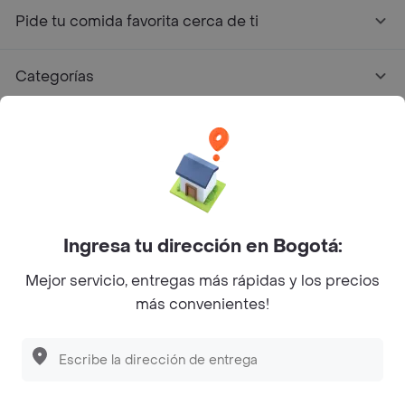
Pide tu comida favorita cerca de ti
Categorías
Únete a Rappi
Sobre Rappi
Facebook
Twitter
Instagram
Ingresa tu dirección en Bogotá:
Mejor servicio, entregas más rápidas y los precios
©
2026
Rappi Inc. All rights reserved.
más convenientes!
Descubre las
PROMOCIONES
que tenemos
para ti
Rappi S.A.S. --- NIT 900.843.898-9 --- Calle 63 # 16A-02
Bogotá D.C. --- notificacionesrappi@rappi.com