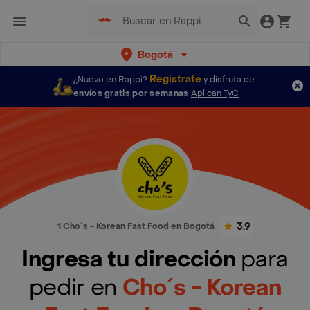
Bogotá
Regístrate
¿Nuevo en Rappi?
y disfruta de
envíos gratis por semanas
Aplican TyC
3.9
1 Cho´s - Korean Fast Food en Bogotá
Ingresa tu dirección
para
pedir en
Cho´s - Korean