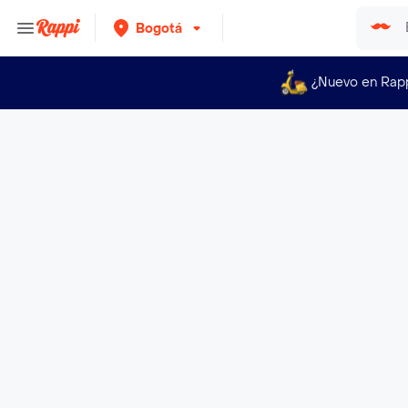
Bogotá
¿Nuevo en Rap