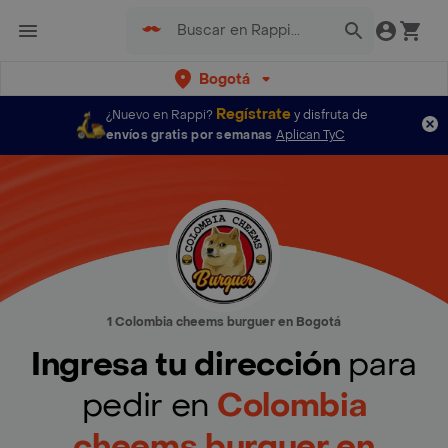
Bogotá
Regístrate
¿Nuevo en Rappi?
y disfruta de
envíos gratis por semanas
Aplican TyC
1 Colombia cheems burguer en Bogotá
Ingresa tu dirección
para
pedir en
Colombia
cheems burguer en