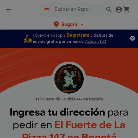
Bogotá
Regístrate
¿Nuevo en Rappi?
y disfruta de
envíos gratis por semanas
Aplican TyC
1 El Fuerte de La Pizza 147 en Bogotá
Ingresa tu dirección
para
pedir en
El Fuerte de La
Pizza 147 en Bogotá