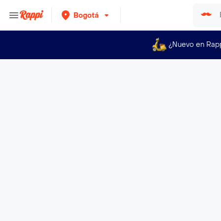
Bogotá
¿Nuevo en Rap