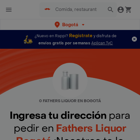
Bogotá
Regístrate
¿Nuevo en Rappi?
y disfruta de
envíos gratis por semanas
Aplican TyC
0 FATHERS LIQUOR EN BOGOTÁ
Ingresa tu dirección
para
pedir en
Fathers Liquor