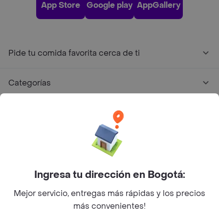
App Store
Google play
AppGallery
Pide tu comida favorita cerca de ti
Categorías
Únete a Rappi
Sobre Rappi
Facebook
Twitter
Instagram
Ingresa tu dirección en Bogotá:
Mejor servicio, entregas más rápidas y los precios
©
2026
Rappi Inc. All rights reserved.
más convenientes!