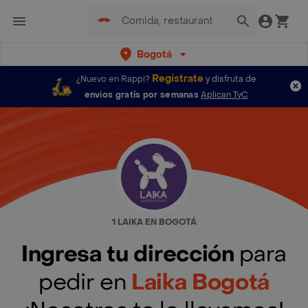
Bogotá
Regístrate
¿Nuevo en Rappi?
y disfruta de
envíos gratis por semanas
Aplican TyC
1 LAIKA EN BOGOTÁ
Ingresa tu dirección
para
pedir en
Laika Bogotá