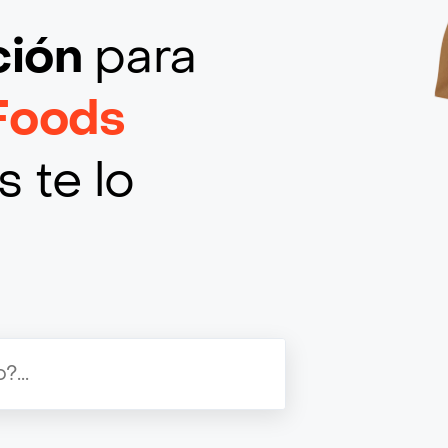
ción
para
Foods
 te lo