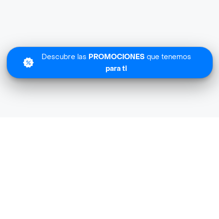
Descubre las
PROMOCIONES
que tenemos
para ti
Lo sentimos
Sunao Foods no tiene cobertura en tu zona.
Descubre
otras tiendas similares
cerca de ti.