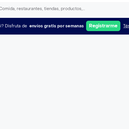
Registrarme
i?
Disfruta de
envíos gratis por semanas
Té