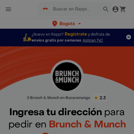
Bogotá
Regístrate
¿Nuevo en Rappi?
y disfruta de
envíos gratis por semanas
Aplican TyC
2.3
2 Brunch & Munch en Bucaramanga
Ingresa tu dirección
para
pedir en
Brunch & Munch