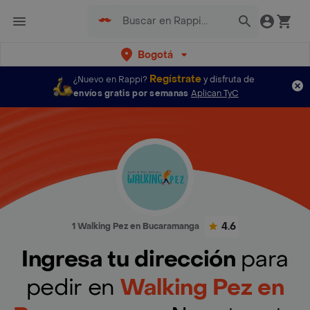
Bogotá
Regístrate
¿Nuevo en Rappi?
y disfruta de
envíos gratis por semanas
Aplican TyC
4.6
1 Walking Pez en Bucaramanga
Ingresa tu dirección
para
pedir en
Walking Pez en