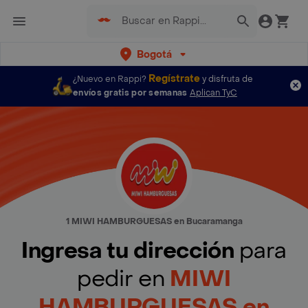
Bogotá
Regístrate
¿Nuevo en Rappi?
y disfruta de
envíos gratis por semanas
Aplican TyC
1 MIWI HAMBURGUESAS en Bucaramanga
Ingresa tu dirección
para
pedir en
MIWI
HAMBURGUESAS en