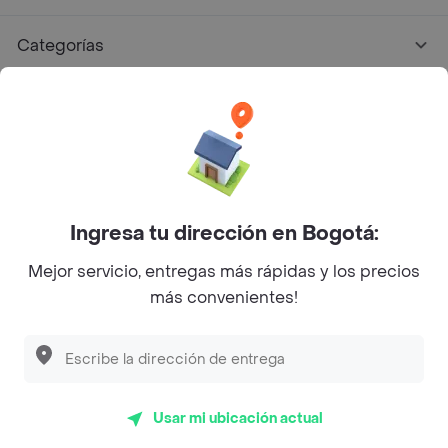
Categorías
Únete a Rappi
Sobre Rappi
Facebook
Twitter
Instagram
Ingresa tu dirección en Bogotá:
Mejor servicio, entregas más rápidas y los precios
©
2026
Rappi Inc. All rights reserved.
más convenientes!
Descubre las
PROMOCIONES
que tenemos
para ti
Rappi S.A.S. --- NIT 900.843.898-9 --- Calle 63 # 16A-02
Bogotá D.C. --- notificacionesrappi@rappi.com
Usar mi ubicación actual