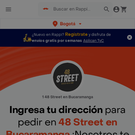
Bogotá
Regístrate
¿Nuevo en Rappi?
y disfruta de
envíos gratis por semanas
Aplican TyC
1 48 Street en Bucaramanga
Ingresa tu dirección
para
pedir en
48 Street en
Bucaramanga
¡Nosotros te