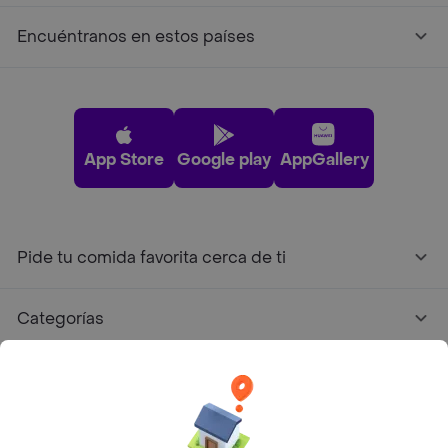
Encuéntranos en estos países
App Store
Google play
AppGallery
Pide tu comida favorita cerca de ti
Categorías
Únete a Rappi
Sobre Rappi