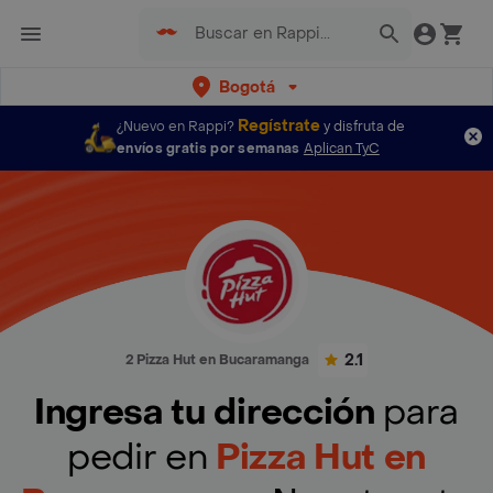
Bogotá
Regístrate
¿Nuevo en Rappi?
y disfruta de
envíos gratis por semanas
Aplican TyC
2.1
2 Pizza Hut en Bucaramanga
Ingresa tu dirección
para
pedir en
Pizza Hut en