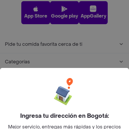
App Store
Google play
AppGallery
Pide tu comida favorita cerca de ti
Categorías
Únete a Rappi
Sobre Rappi
Facebook
Twitter
Instagram
Ingresa tu dirección en Bogotá:
Mejor servicio, entregas más rápidas y los precios
©
2026
Rappi Inc. All rights reserved.