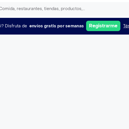
Registrarme
i?
Disfruta de
envíos gratis por semanas
Té