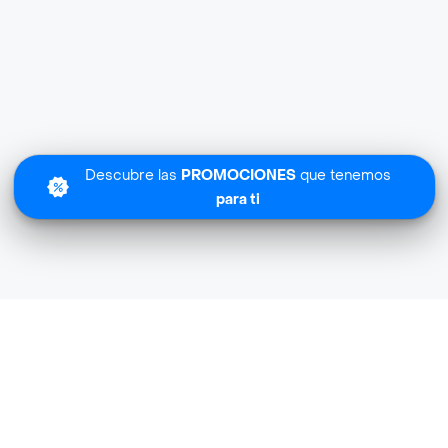
Descubre las
PROMOCIONES
que tenemos
para ti
Exito Licores Express cerca de mi ubicación