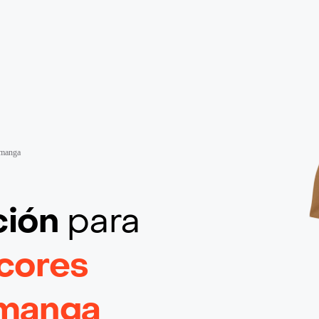
amanga
ción
para
icores
amanga