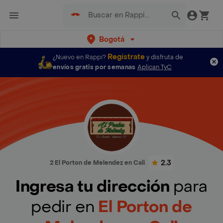
Bogotá
Regístrate
¿Nuevo en Rappi?
y disfruta de
envíos gratis por semanas
Aplican TyC
2.3
2 El Porton de Melendez en Cali
Ingresa tu dirección
para
pedir en
El Porton de