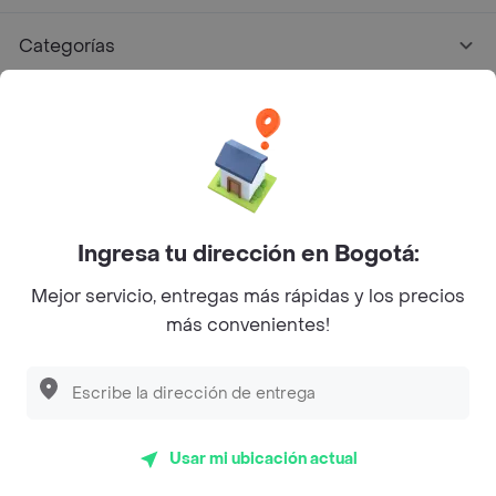
Categorías
Únete a Rappi
Sobre Rappi
Facebook
Twitter
Instagram
Ingresa tu dirección en Bogotá:
Mejor servicio, entregas más rápidas y los precios
©
2026
Rappi Inc. All rights reserved.
más convenientes!
Descubre las
PROMOCIONES
que tenemos
para ti
Rappi S.A.S. --- NIT 900.843.898-9 --- Calle 63 # 16A-02
Bogotá D.C. --- notificacionesrappi@rappi.com
Usar mi ubicación actual