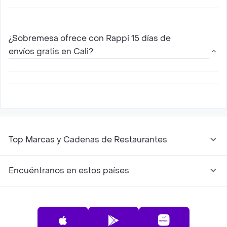
Los restaurantes abiertos de Sobremesa que
proveen servicio a domicilio en Cali con Rappi
¿Sobremesa ofrece con Rappi 15 días de
son aquellos que aparecen disponibles en esta
envíos gratis en Cali?
página, consulta aquellos mas cercanos a tu
ubicación y haz tu pedido
Sí, para todos los nuevos usuarios Rappi ofrece
15 días de envíos gratis con Sobremesa en Cali
Top Marcas y Cadenas de Restaurantes
Encuéntranos en estos países