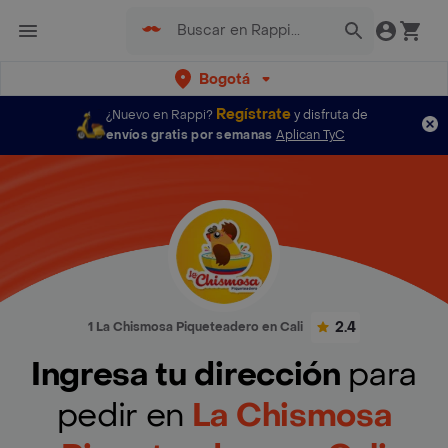
Bogotá
Regístrate
¿Nuevo en Rappi?
y disfruta de
envíos gratis por semanas
Aplican TyC
2.4
1 La Chismosa Piqueteadero en Cali
Ingresa tu dirección
para
pedir en
La Chismosa