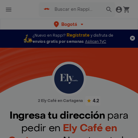
Bogotá
Regístrate
¿Nuevo en Rappi?
y disfruta de
envíos gratis por semanas
Aplican TyC
4.2
2 Ely Café en Cartagena
Ingresa tu dirección
para
pedir en
Ely Café en