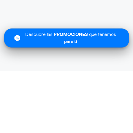
Descubre las
PROMOCIONES
que tenemos
para ti
Lo sentimos
Coffee Carulla no tiene cobertura en tu zona.
Descubre
otras tiendas similares
cerca de ti.