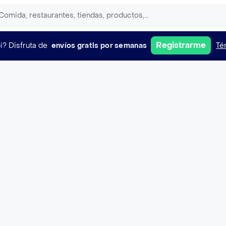
Registrarme
i?
Disfruta de
envíos gratis por semanas
Té