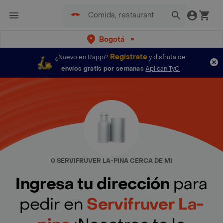
Bogotá
Regístrate
¿Nuevo en Rappi?
y disfruta de
envíos gratis por semanas
Aplican TyC
0 SERVIFRUVER LA-PINA CERCA DE MI
Ingresa tu dirección
para
pedir en
Servifruver La-