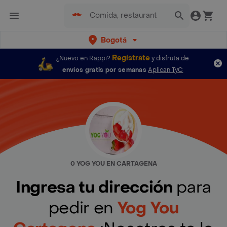
Bogotá
Regístrate
¿Nuevo en Rappi?
y disfruta de
envíos gratis por semanas
Aplican TyC
0 YOG YOU EN CARTAGENA
Ingresa tu dirección
para
pedir en
Yog You