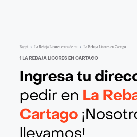
Rappi
La Rebaja Licores cerca de mi
La Rebaja Licores en Cartago
1 LA REBAJA LICORES EN CARTAGO
Ingresa tu direc
pedir en
La Reba
Cartago
¡Nosotro
llevamos!