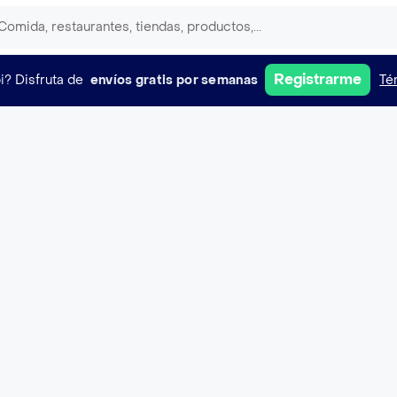
Registrarme
i?
Disfruta de
envíos gratis por semanas
Té