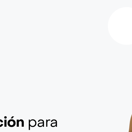
ción
para