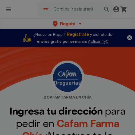
Bogotá
Regístrate
¿Nuevo en Rappi?
y disfruta de
envíos gratis por semanas
Aplican TyC
2 CAFAM FARMA EN CHÍA
Ingresa tu dirección
para
pedir en
Cafam Farma