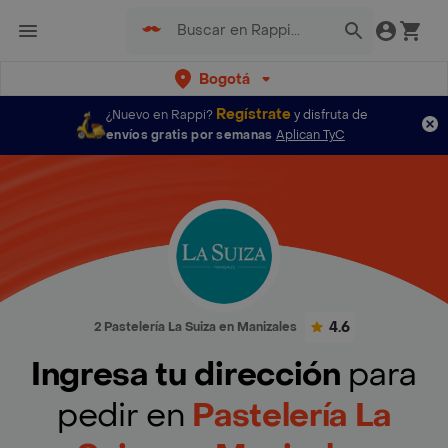
Bogotá
Regístrate
¿Nuevo en Rappi?
y disfruta de
envíos gratis por semanas
Aplican TyC
4.6
2 Pastelería La Suiza en Manizales
Ingresa tu dirección
para
pedir en
Pastelería La