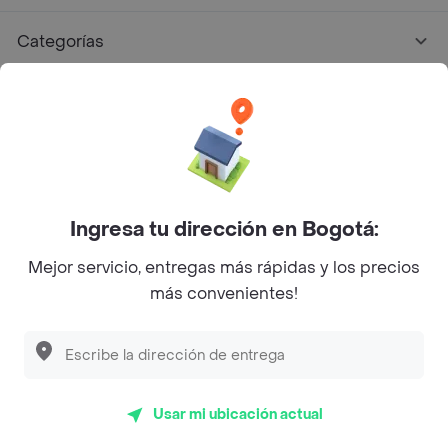
Categorías
Únete a Rappi
Sobre Rappi
Facebook
Twitter
Instagram
Ingresa tu dirección en Bogotá:
Mejor servicio, entregas más rápidas y los precios
©
2026
Rappi Inc. All rights reserved.
más convenientes!
Descubre las
PROMOCIONES
que tenemos
para ti
Rappi S.A.S. --- NIT 900.843.898-9 --- Calle 63 # 16A-02
Bogotá D.C. --- notificacionesrappi@rappi.com
Usar mi ubicación actual