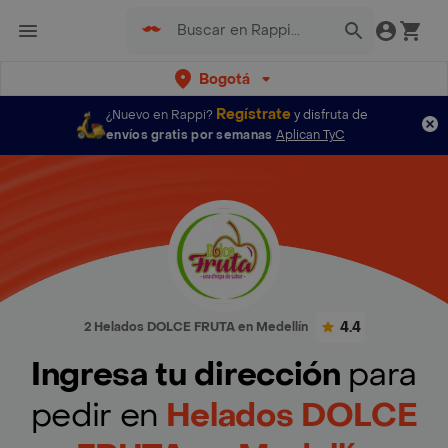
Bogotá
Regístrate
¿Nuevo en Rappi?
y disfruta de
envíos gratis por semanas
Aplican TyC
4.4
2 Helados DOLCE FRUTA en Medellín
Ingresa tu dirección
para
pedir en
Helados DOLCE