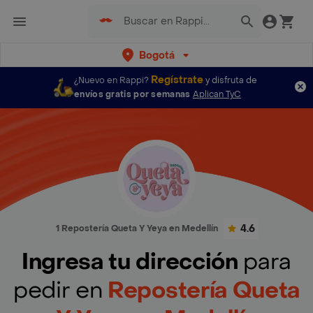
Bogotá
Regístrate
¿Nuevo en Rappi?
y disfruta de
envíos gratis por semanas
Aplican TyC
4.6
1 Repostería Queta Y Yeya en Medellín
Ingresa tu dirección
para
pedir en
Repostería Queta