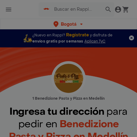
Bogotá
Regístrate
¿Nuevo en Rappi?
y disfruta de
envíos gratis por semanas
Aplican TyC
1 Benedizione Pasta y Pizza en Medellín
Ingresa tu dirección
para
pedir en
Benedizione
Pasta y Pizza en Medellín