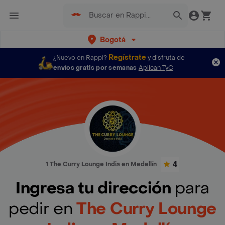
Bogotá
Regístrate
¿Nuevo en Rappi?
y disfruta de
envíos gratis por semanas
Aplican TyC
4
1 The Curry Lounge India en Medellín
Ingresa tu dirección
para
pedir en
The Curry Lounge