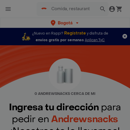
Bogotá
Regístrate
¿Nuevo en Rappi?
y disfruta de
envíos gratis por semanas
Aplican TyC
0 ANDREWSNACKS CERCA DE MI
Ingresa tu dirección
para
pedir en
Andrewsnacks