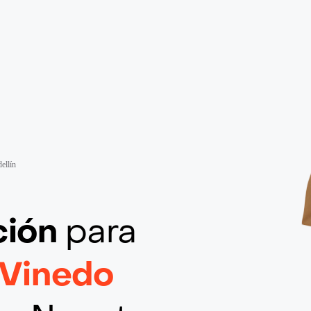
ellín
ción
para
 Vinedo