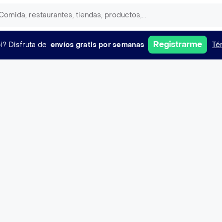
Registrarme
i?
Disfruta de
envíos gratis por semanas
Té