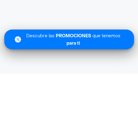
Descubre las
PROMOCIONES
que tenemos
para ti
Lo sentimos
Congelados Hechizo no tiene cobertura en tu zona.
Descubre
otras tiendas similares
cerca de ti.