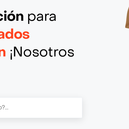
ción
para
ados
n
¡Nosotros