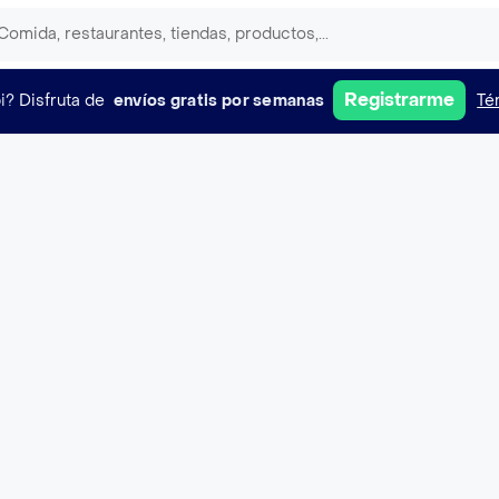
Registrarme
i?
Disfruta de
envíos gratis por semanas
Té