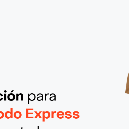
ción
para
odo Express