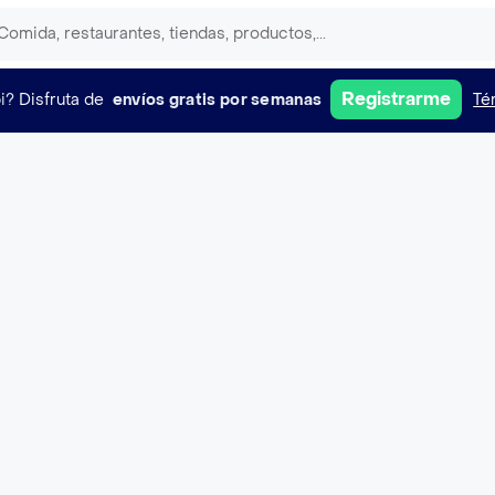
Registrarme
i?
Disfruta de
envíos gratis por semanas
Té