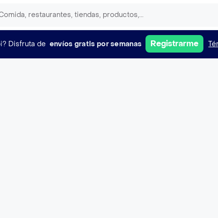
Registrarme
i?
Disfruta de
envíos gratis por semanas
Té