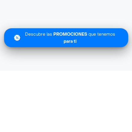
Descubre las
PROMOCIONES
que tenemos
para ti
Lo sentimos
La Rebaja Express Farmacia no tiene cobertura en tu zona
Descubre
otras tiendas similares
cerca de ti.