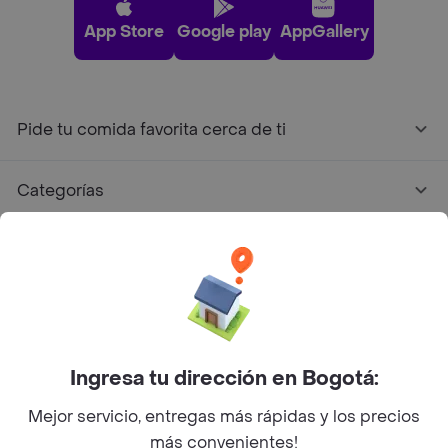
App Store
Google play
AppGallery
Pide tu comida favorita cerca de ti
Categorías
Únete a Rappi
Sobre Rappi
Facebook
Twitter
Instagram
Ingresa tu dirección en Bogotá:
Mejor servicio, entregas más rápidas y los precios
©
2026
Rappi Inc. All rights reserved.
más convenientes!