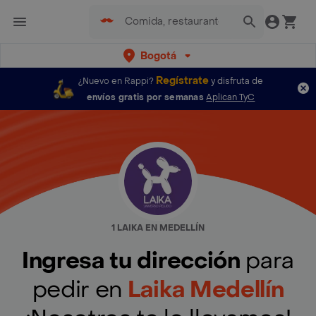
Bogotá
Regístrate
¿Nuevo en Rappi?
y disfruta de
envíos gratis por semanas
Aplican TyC
1 LAIKA EN MEDELLÍN
Ingresa tu dirección
para
pedir en
Laika Medellín