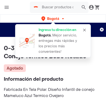
Bogotá
Regístrate
¿Nuevo en Rappi?
y disfruta de
Ingresa tu dirección en
envíos gratis por semanas
Aplican TyC
Bogotá
.
Mejor servicio,
entregas más rápidas y
los precios más
0-3 Meses Mameluco Ovejero
convenientes!
Conejo Termico Bebe Rosado
Agotado
Información del producto
Fabricada En Tela Polar. Diseño Infantil de conejo
Mameluco Azul Termico Ovejero