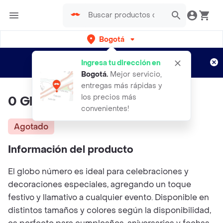
Bogotá
Regístrate
¿Nuevo en Rappi?
y disfruta de
Ingresa tu dirección en
envíos gratis por semanas
Aplican TyC
Bogotá
.
Mejor servicio,
entregas más rápidas y
los precios más
0 Globo Número Dorado 16"
convenientes!
Agotado
Información del producto
El globo número es ideal para celebraciones y
decoraciones especiales, agregando un toque
festivo y llamativo a cualquier evento. Disponible en
distintos tamaños y colores según la disponibilidad,