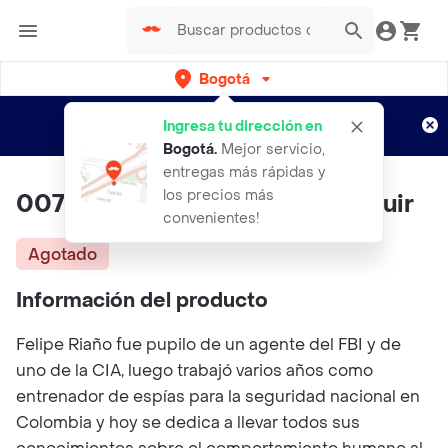
Bogotá
Regístrate
¿Nuevo en Rappi?
y disfruta de
Ingresa tu dirección en
envíos gratis por semanas
Aplican TyC
Bogotá
.
Mejor servicio,
entregas más rápidas y
los precios más
007 Pasos Para Persuadir E Influir
convenientes!
Agotado
Información del producto
Felipe Riaño fue pupilo de un agente del FBI y de
uno de la CIA, luego trabajó varios años como
entrenador de espías para la seguridad nacional en
Colombia y hoy se dedica a llevar todos sus