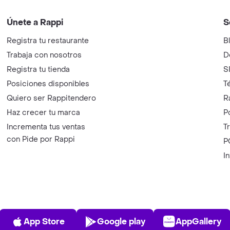
Únete a Rappi
S
Registra tu restaurante
B
Trabaja con nosotros
D
Registra tu tienda
S
Posiciones disponibles
T
Quiero ser Rappitendero
R
Haz crecer tu marca
P
Incrementa tus ventas
T
con Pide por Rappi
P
I
App Store
Play Store
AppGalle
App Store
Google play
AppGallery