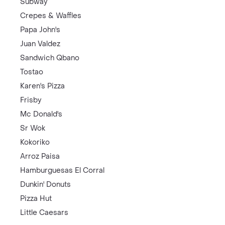
Subway
Crepes & Waffles
Papa John's
Juan Valdez
Sandwich Qbano
Tostao
Karen's Pizza
Frisby
Mc Donald's
Sr Wok
Kokoriko
Arroz Paisa
Hamburguesas El Corral
Dunkin' Donuts
Pizza Hut
Little Caesars