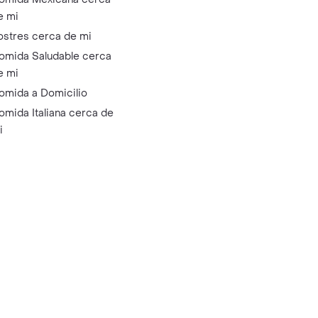
e mi
ostres cerca de mi
omida Saludable cerca
e mi
omida a Domicilio
omida Italiana cerca de
i