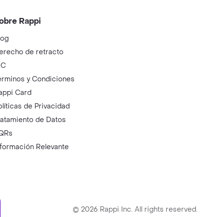
obre Rappi
log
erecho de retracto
IC
érminos y Condiciones
appi Card
olíticas de Privacidad
ratamiento de Datos
QRs
nformación Relevante
ry
©
2026
Rappi Inc. All rights reserved.