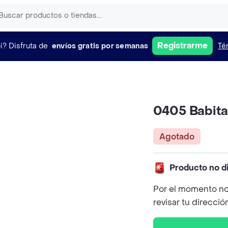
Registrarme
i?
Disfruta de
envíos gratis por semanas
Té
0405 Babita
Agotado
Producto no d
Por el momento no
revisar tu direcció