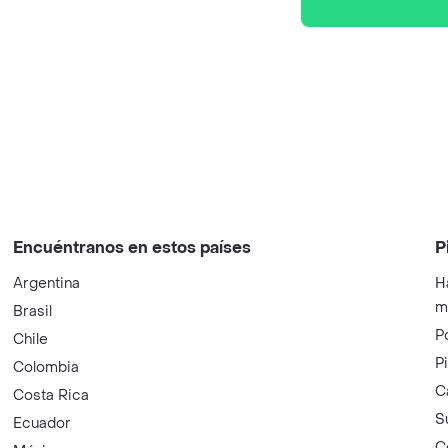
Encuéntranos en estos países
P
Argentina
H
m
Brasil
P
Chile
P
Colombia
C
Costa Rica
S
Ecuador
C