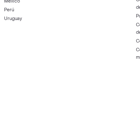
México
d
Perú
P
Uruguay
C
d
C
C
m