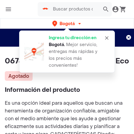
Bogotá
Regístrate
¿Nuevo en Rappi?
y disfruta de
Ingresa tu dirección en
envíos gratis por semanas
Aplican TyC
Bogotá
.
Mejor servicio,
entregas más rápidas y
los precios más
0678-cuaderno Mini Argollado Eco
convenientes!
Agotado
Información del producto
Es una opción ideal para aquellos que buscan una
herramienta de organización confiable, amigable
con el medio ambiente que les ayude a gestionar
eficazmente sus actividades diarias y planificar a