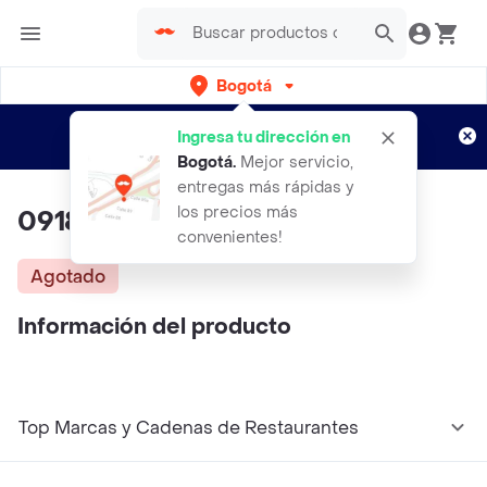
Bogotá
Regístrate
¿Nuevo en Rappi?
y disfruta de
Ingresa tu dirección en
envíos gratis por semanas
Aplican TyC
Bogotá
.
Mejor servicio,
entregas más rápidas y
los precios más
0918 Tanga
convenientes!
Agotado
Información del producto
Top Marcas y Cadenas de Restaurantes